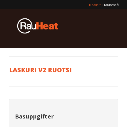
Tillbaka till
rauheat.fi
LASKURI V2 RUOTSI
Basuppgifter