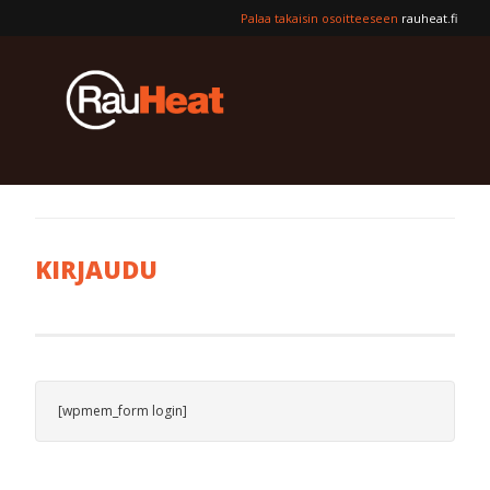
Palaa takaisin osoitteeseen
rauheat.fi
KIRJAUDU
[wpmem_form login]